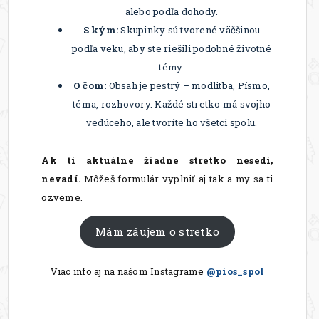
alebo podľa dohody.
S kým:
Skupinky sú tvorené väčšinou
podľa veku, aby ste riešili podobné životné
témy.
O čom:
Obsah je pestrý – modlitba, Písmo,
téma, rozhovory. Každé stretko má svojho
vedúceho, ale tvoríte ho všetci spolu.
Ak ti aktuálne žiadne stretko nesedí,
nevadí.
Môžeš formulár vyplniť aj tak a my sa ti
ozveme.
Mám záujem o stretko
Viac info aj na našom Instagrame
@pios_spol