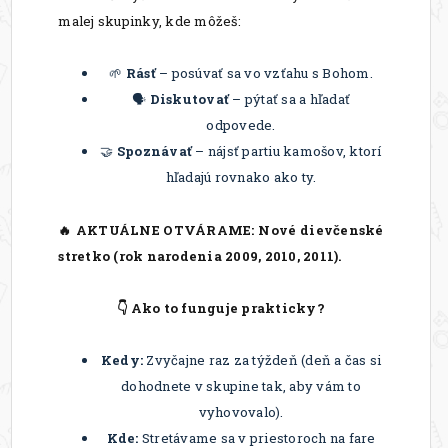
malej skupinky, kde môžeš:
🌱
Rásť
– posúvať sa vo vzťahu s Bohom.
🗣️
Diskutovať
– pýtať sa a hľadať
odpovede.
🤝
Spoznávať
– nájsť partiu kamošov, ktorí
hľadajú rovnako ako ty.
🔥 AKTUÁLNE OTVÁRAME:
Nové dievčenské
stretko (rok narodenia 2009, 2010, 2011).
👇 Ako to funguje prakticky?
Kedy:
Zvyčajne raz za týždeň (deň a čas si
dohodnete v skupine tak, aby vám to
vyhovovalo).
Kde:
Stretávame sa v priestoroch na fare