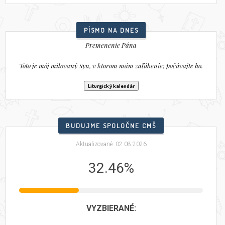
PÍSMO NA DNES
Premenenie Pána
Toto je môj milovaný Syn, v ktorom mám zaľúbenie; počúvajte ho.
Liturgický kalendár
BUDUJME SPOLOČNE CMŠ
Aktualizované: 02.08.2026
32.46%
VYZBIERANÉ: